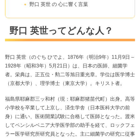
野口 英世 の 心に響く言葉
野口 英世ってどんな人？
野口 英世（のぐち ひでよ、1876年（明治9年）11月9日 –
1928年（昭和3年）5月21日）は、日本の医師、細菌学
者。栄典は、正五位・勲二等旭日重光章。学位は医学博士
（京都大学）、理学博士（東京大学）。キリスト者。
福島県耶麻郡三ッ和村（現：耶麻郡猪苗代町）出身。高等
小学校を卒業して上京し、済生学舎（日本医科大学の前
身）に通い、医術開業試験に合格して医師となった。渡米
してペンシルベニア大学医学部の助手を経て、ロックフェ
ラー医学研究所研究員となった。主に細菌学の研究に従事