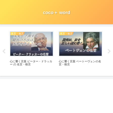
coco＋ word
名言・格言
名言・格言
言
心に響く言葉 ピーター・ドラッカ
心に響く言葉 ベートーヴェンの名
言葉
ー の 名言・格言
言・格言
言
なん