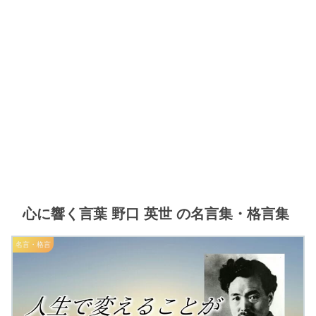
心に響く言葉 野口 英世 の名言集・格言集
名言・格言