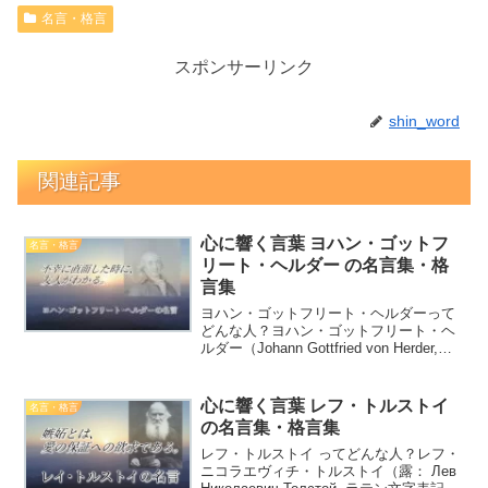
名言・格言
スポンサーリンク
shin_word
関連記事
心に響く言葉 ヨハン・ゴットフ
名言・格言
リート・ヘルダー の名言集・格
言集
ヨハン・ゴットフリート・ヘルダーって
どんな人？ヨハン・ゴットフリート・ヘ
ルダー（Johann Gottfried von Herder,
1744年8月25日 - 1803年12月18日）は、
ドイツの哲学者・文学者、詩人、神学
者。カントの哲...
心に響く言葉 レフ・トルストイ
名言・格言
の名言集・格言集
レフ・トルストイ ってどんな人？レフ・
ニコラエヴィチ・トルストイ（露： Лев