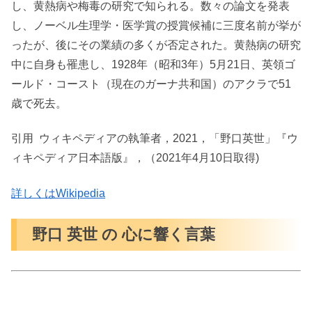
し、黄熱病や梅毒の研究で知られる。数々の論文を発表
し、ノーベル生理学・医学賞の授賞候補に三度名前が挙が
ったが、後にその業績の多くが否定された。黄熱病の研究
中に自身も罹患し、1928年（昭和3年）5月21日、英領ゴ
ールド・コースト（現在のガーナ共和国）のアクラで51
歳で死去。
引用 ウィキペディアの執筆者，2021，「野口英世」『ウ
ィキペディア日本語版』，（2021年4月10日取得)
詳しくはWikipedia
野口 英世 の 心に響く言葉