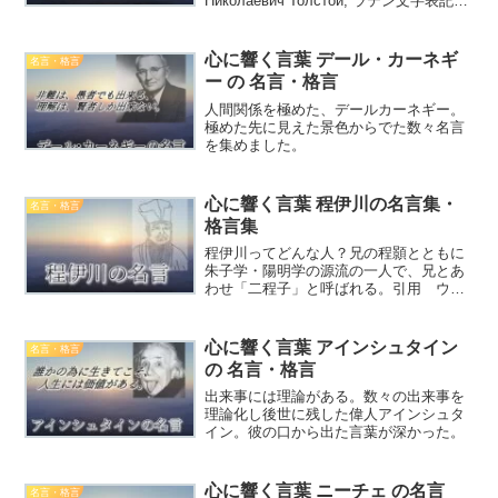
Николаевич Толстой, ラテン文字表記：
Lev Nikolayevich Tolstoy, 1828年9月9日
〔ユリウス暦8月28日〕 - 19...
心に響く言葉 デール・カーネギ
名言・格言
ー の 名言・格言
人間関係を極めた、デールカーネギー。
極めた先に見えた景色からでた数々名言
を集めました。
心に響く言葉 程伊川の名言集・
名言・格言
格言集
程伊川ってどんな人？兄の程顥とともに
朱子学・陽明学の源流の一人で、兄とあ
わせ「二程子」と呼ばれる。引用 ウィ
キペディアの執筆者，2020，「程頤」
『ウィキペディア日本語版』，（2020年
12月31日取得）詳しくはWikipedia程伊川
心に響く言葉 アインシュタイン
名言・格言
の心...
の 名言・格言
出来事には理論がある。数々の出来事を
理論化し後世に残した偉人アインシュタ
イン。彼の口から出た言葉が深かった。
心に響く言葉 ニーチェ の名言
名言・格言