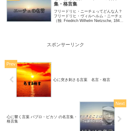
集・格言集
フリードリヒ・ニーチェってどんな人？
フリードリヒ・ヴィルヘルム・ニーチェ
（独: Friedrich Wilhelm Nietzsche, 1844
年10月15日 - 1900年8月25日）は、ドイ
ツ連邦・プロイセン王国出身の哲学者、
古典文献...
スポンサーリンク
心に突き刺さる言葉 名言・格言
心に響く言葉 パブロ・ピカソ の名言集・
格言集