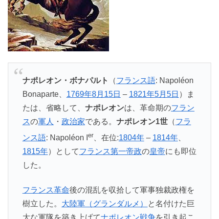
ナポレオン・ボナパルト
（
フランス語
:
Napoléon
Bonaparte
、
1769年
8月15日
–
1821年
5月5日
）ま
たは、省略して、
ナポレオン
は、革命期の
フラン
ス
の
軍人
・
政治家
である。
ナポレオン1世
（
フラ
er
ンス語
:
Napoléon I
、在位:
1804年
–
1814年
、
1815年
）として
フランス第一帝政
の
皇帝
にも即位
した。
フランス革命
後の混乱を収拾して軍事独裁政権を
樹立した。
大陸軍（グランダルメ）
と名付けた巨
大な軍隊を築き上げて
ナポレオン戦争
を引き起こ