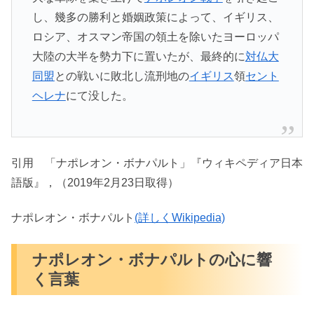
し、幾多の勝利と婚姻政策によって、イギリス、
ロシア、オスマン帝国の領土を除いたヨーロッパ
大陸の大半を勢力下に置いたが、最終的に
対仏大
同盟
との戦いに敗北し流刑地の
イギリス
領
セント
ヘレナ
にて没した。
引用 「ナポレオン・ボナパルト」『ウィキペディア日本
語版』，（2019年2月23日取得）
ナポレオン・ボナパルト
(詳しくWikipedia)
ナポレオン・ボナパルトの心に響
く言葉