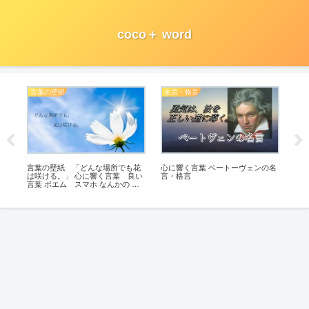
coco＋ word
言葉の壁紙
名言・格言
名
集・
言葉の壁紙 「どんな場所でも花
心に響く言葉 ベートーヴェンの名
心に
は咲ける。」 心に響く言葉 良い
言・格言
言
言葉 ポエム スマホ なんかの 待
ち受け にどうぞ。